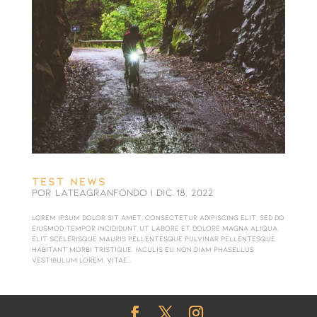
TEST NEWS
por
LaTeaGranFondo
|
Dic 18, 2022
Lorem ipsum dolor sit amet, consectetur adipiscing elit, sed do
eiusmod tempor incididunt ut labore et dolore magna aliqua.
Elit scelerisque mauris pellentesque pulvinar pellentesque
habitant morbi tristique. Iaculis eu non diam phasellus
vestibulum lorem. Vitae...