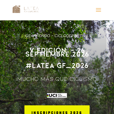
GRANFONDO – CICLODEPORTIVA
V EDICiÓN – 26
septiembre 2026
#LATEA GF_2026
¡MUCHO MÁS QUE CICLISMO!
INSCRIPCIONES 2026